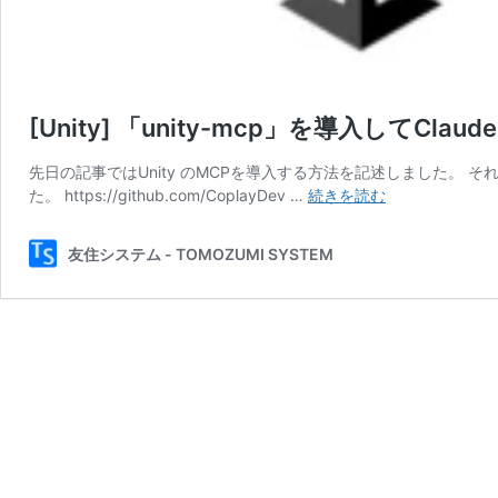
[Unity] 「unity-mcp」を導入してClaud
先日の記事ではUnity のMCPを導入する方法を記述しました。 それよ
[Unity]
た。 https://github.com/CoplayDev …
続きを読む
「unity-
mcp」
友住システム - TOMOZUMI SYSTEM
を
導
入
し
て
ClaudeDesktop
で
開
発