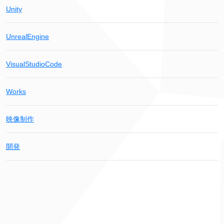
Unity
UnrealEngine
VisualStudioCode
Works
映像制作
開発