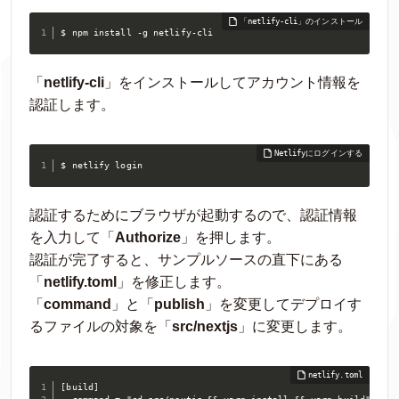
$ npm install -g netlify-cli
「
netlify-cli
」をインストールしてアカウント情報を
認証します。
$ netlify login
認証するためにブラウザが起動するので、認証情報
を入力して「
Authorize
」を押します。
認証が完了すると、サンプルソースの直下にある
「
netlify.toml
」を修正します。
「
command
」と「
publish
」を変更してデプロイす
るファイルの対象を「
src/nextjs
」に変更します。
[build]
