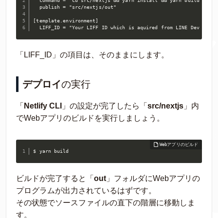
  command = "cd src/nextjs && yarn install && yarn build"

  publish = "src/nextjs/out"

[template.environment]

  LIFF_ID = "Your LIFF ID which is aquired from LINE Dev Cente
「LIFF_ID」の項目は、そのままにします。
デプロイ
の実行
「
Netlify CLI
」の設定が完了したら「
src/nextjs
」内
でWebアプリのビルドを実行しましょう。
$ yarn build
ビルドが完了すると「
out
」フォルダにWebアプリの
プログラムが出力されているはずです。
その状態でソースファイルの直下の階層に移動しま
す。