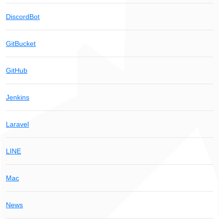
DiscordBot
GitBucket
GitHub
Jenkins
Laravel
LINE
Mac
News