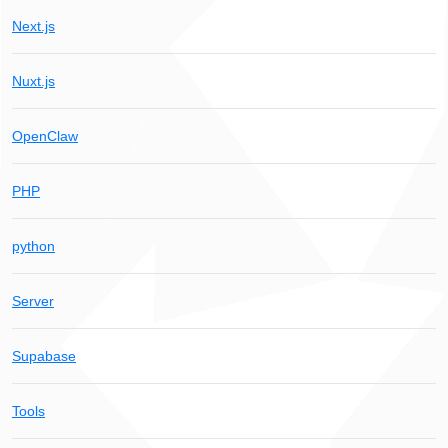
Next.js
Nuxt.js
OpenClaw
PHP
python
Server
Supabase
Tools