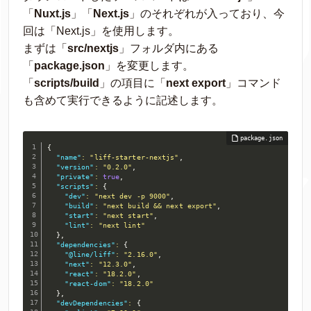
「
Nuxt.js
」「
Next.js
」のそれぞれが入っており、今
回は「Next.js」を使用します。
まずは「
src/nextjs
」フォルダ内にある
「
package.json
」を変更します。
「
scripts/build
」の項目に「
next export
」コマンド
も含めて実行できるように記述します。
{
"name"
:
"liff-starter-nextjs"
,
"version"
:
"0.2.0"
,
"private"
:
true
,
"scripts"
:
{
"dev"
:
"next dev -p 9000"
,
"build"
:
"next build && next export"
,
"start"
:
"next start"
,
"lint"
:
"next lint"
}
,
"dependencies"
:
{
"@line/liff"
:
"2.16.0"
,
"next"
:
"12.3.0"
,
"react"
:
"18.2.0"
,
"react-dom"
:
"18.2.0"
}
,
"devDependencies"
:
{