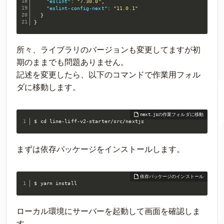
"eslint"
:
"7.30.0"
,
"eslint-config-next"
:
"11.0.1"
}
}
所々、ライブラリのバージョンも変更してますが初
期のままでも問題ありません。
記述を変更したら、以下のコマンドで作業用フォル
ダに移動します。
$ cd line-liff-v2-starter/src/nextjs
まずは依存パッケージをインストールします。
$ yarn install
ローカル環境にサーバーを起動して画面を確認しま
す。