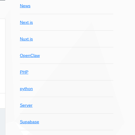
News
Next.js
Nuxt.js
OpenClaw
PHP
python
Server
Supabase