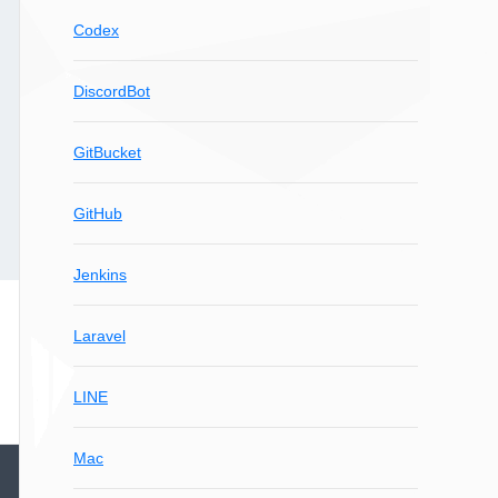
Codex
DiscordBot
GitBucket
GitHub
Jenkins
Laravel
LINE
Mac