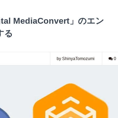
ntal MediaConvert」のエン
する
by ShinyaTomozumi
0