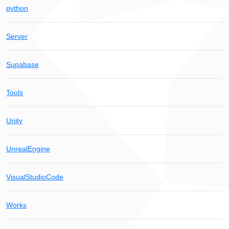
python
Server
Supabase
Tools
Unity
UnrealEngine
VisualStudioCode
Works