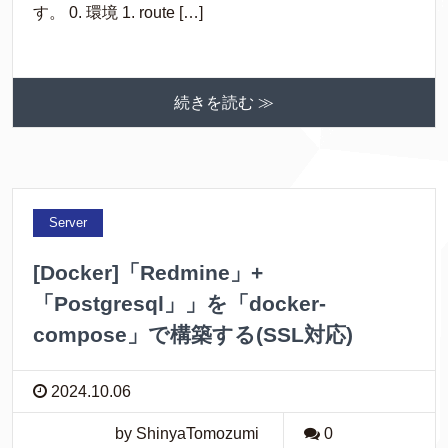
す。 0. 環境 1. route […]
続きを読む ≫
Server
[Docker]「Redmine」+
「Postgresql」」を「docker-
compose」で構築する(SSL対応)
2024.10.06
by ShinyaTomozumi
0