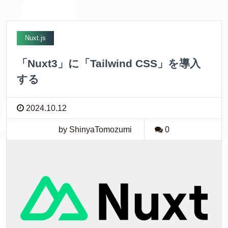
Nuxt.js
「Nuxt3」に「Tailwind CSS」を導入
する
2024.10.12
by ShinyaTomozumi
0