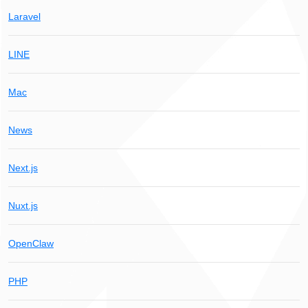
Laravel
LINE
Mac
News
Next.js
Nuxt.js
OpenClaw
PHP