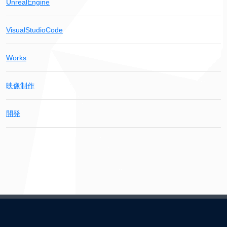
UnrealEngine
VisualStudioCode
Works
映像制作
開発