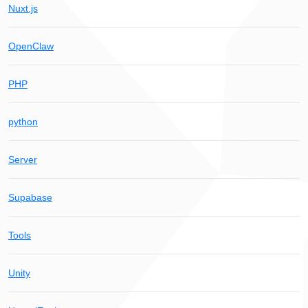
Nuxt.js
OpenClaw
PHP
python
Server
Supabase
Tools
Unity