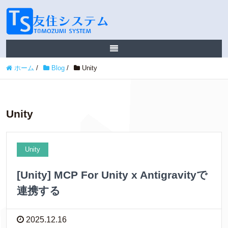
ホーム
/
Blog
/
Unity
Unity
Unity
[Unity] MCP For Unity x Antigravityで
連携する
2025.12.16