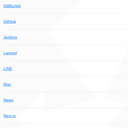
GitBucket
GitHub
Jenkins
Laravel
LINE
Mac
News
Next.js