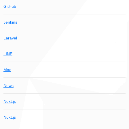
GitHub
Jenkins
Laravel
LINE
Mac
News
Next.js
Nuxt.js