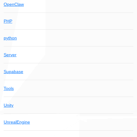
OpenClaw
PHP
python
Server
Supabase
Tools
Unity
UnrealEngine