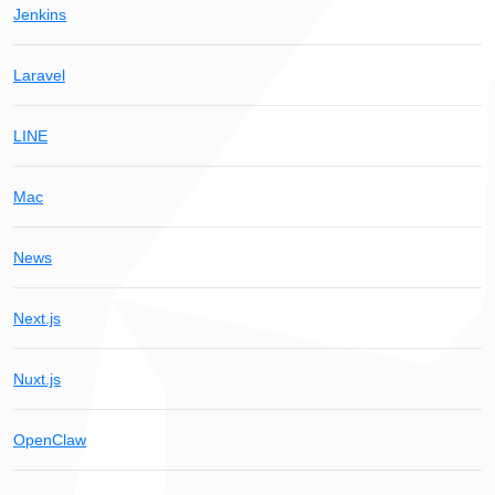
Jenkins
Laravel
LINE
Mac
News
Next.js
Nuxt.js
OpenClaw