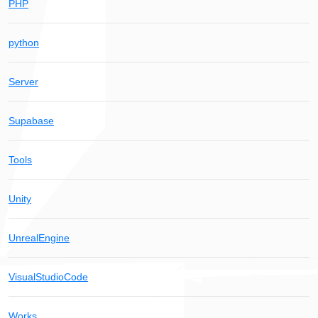
PHP
python
Server
Supabase
Tools
Unity
UnrealEngine
VisualStudioCode
Works