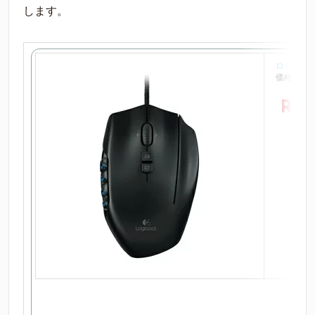
します。
ロジクール
価格：5,