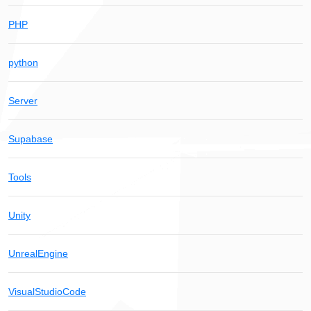
PHP
python
Server
Supabase
Tools
Unity
UnrealEngine
VisualStudioCode