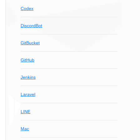
Codex
DiscordBot
GitBucket
GitHub
Jenkins
Laravel
LINE
Mac