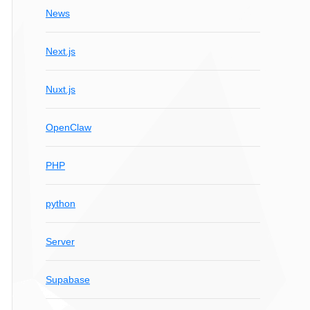
News
Next.js
Nuxt.js
OpenClaw
PHP
python
Server
Supabase