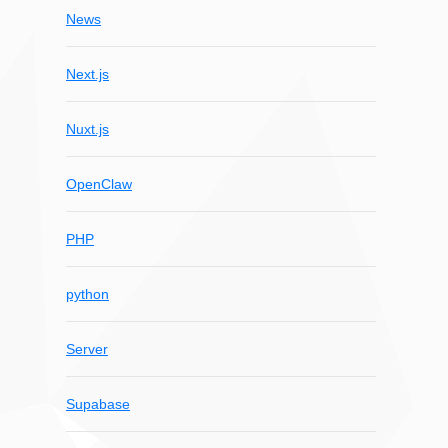
News
Next.js
Nuxt.js
OpenClaw
PHP
python
Server
Supabase