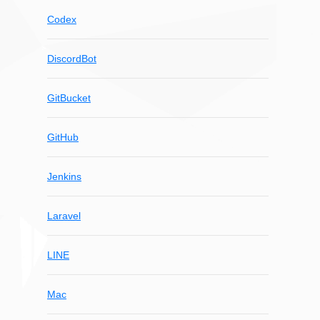
Codex
DiscordBot
GitBucket
GitHub
Jenkins
Laravel
LINE
Mac