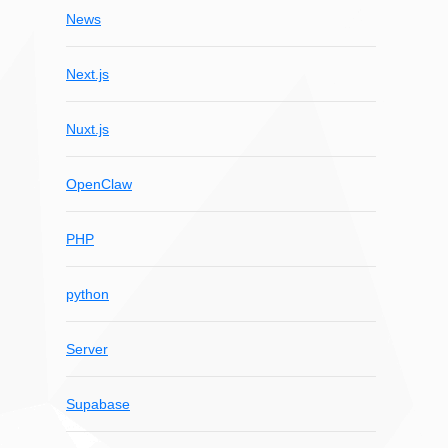
News
Next.js
Nuxt.js
OpenClaw
PHP
python
Server
Supabase