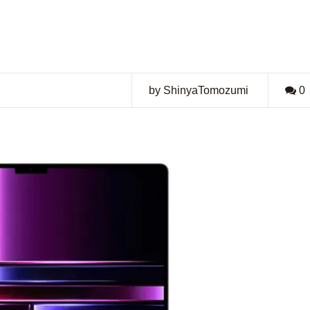
by ShinyaTomozumi
0