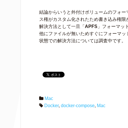
結論からいうと外付けボリュームのフォー
ス権がカスタム化されたため書き込み権限
解決方法として一旦「
APFS
」フォーマッ
他にファイルが無いためすぐにフォーマット
状態での解決方法については調査中です。
Mac
Docker
,
docker-compose
,
Mac