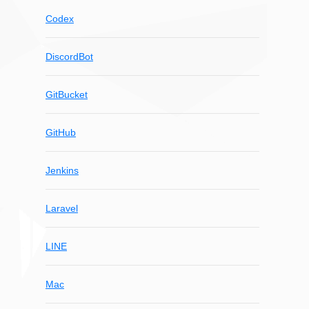
Codex
DiscordBot
GitBucket
GitHub
Jenkins
Laravel
LINE
Mac