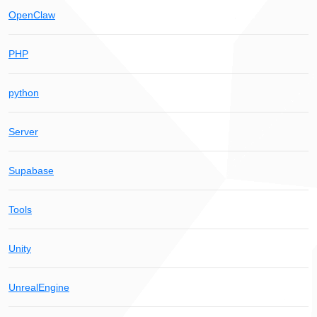
OpenClaw
PHP
python
Server
Supabase
Tools
Unity
UnrealEngine