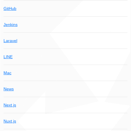
GitHub
Jenkins
Laravel
LINE
Mac
News
Next.js
Nuxt.js