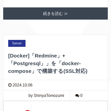
続きを読む ≫
Server
[Docker]「Redmine」+
「Postgresql」」を「docker-
compose」で構築する(SSL対応)
2024.10.06
by ShinyaTomozumi
0