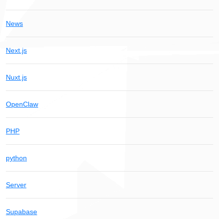
News
Next.js
Nuxt.js
OpenClaw
PHP
python
Server
Supabase