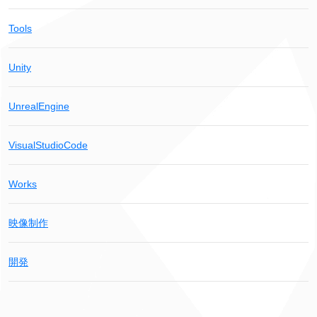
Tools
Unity
UnrealEngine
VisualStudioCode
Works
映像制作
開発